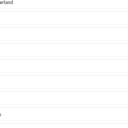
erland
s